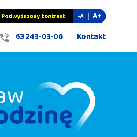
A+
Podwyższony kontrast
-A
63 243-03-06
Kontakt