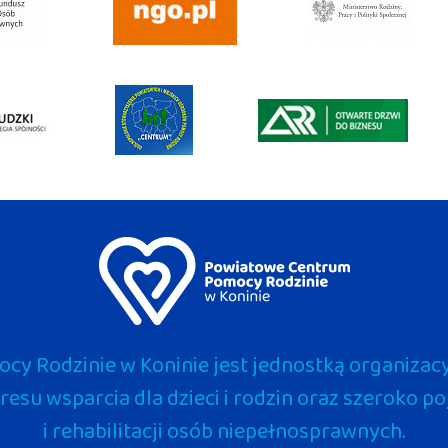
y Rodzinie w Koninie jest jednostką organizacy
kresu wsparcia dla dzieci i rodzin oraz szeroko 
i rehabilitacji osób niepełnosprawnych.