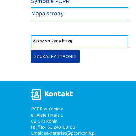
Symbole PCPR
Mapa strony
Wyszukiwana fraza
SZUKAJ NA STRONIE
Kontakt
PCPR w Koninie
ul. Aleje 1 Maja 9
62-510 Konin
tel./fax: 63 243-03-06
Email:
sekretariat@pcpr.konin.pl