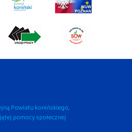
jną Powiatu konińskiego,
pojętej pomocy społecznej