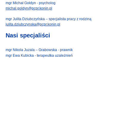
mgr Michał Gołdyn - psycholog
michal.goldyn@pcpr.konin.pl
mgr Julita Dziubczyńska – specjalista pracy z rodziną
julita.dziubczynska@pcpr.konin.pl
Nasi specjaliści
mgr Nikola Juzala – Grabowska - prawnik
mgr Ewa Kubicka - terapeutka uzależnień