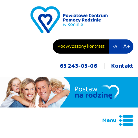
przejdź do zawartości
A+
Podwyższony kontrast
-A
63 243-03-06
Kontakt
Menu
Wyszukiwana fraza