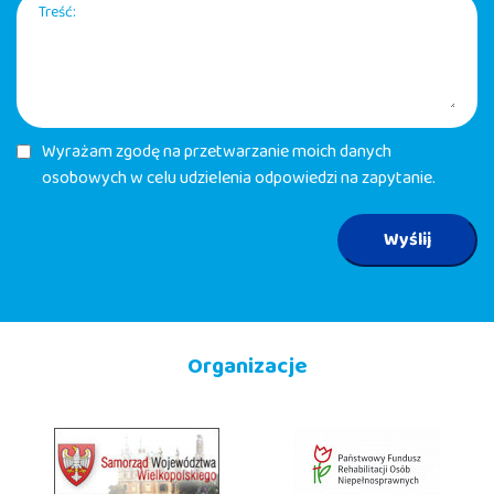
Treść:
Wyrażam zgodę na przetwarzanie moich danych
osobowych w celu udzielenia odpowiedzi na zapytanie.
Wyślij
Organizacje