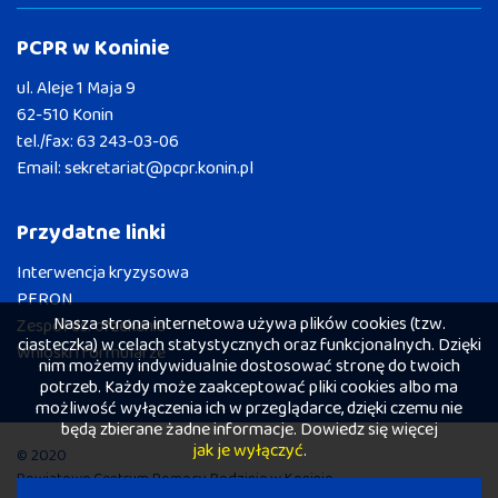
PCPR w Koninie
ul. Aleje 1 Maja 9
62-510 Konin
tel./fax:
63 243-03-06
Email:
sekretariat@pcpr.konin.pl
Przydatne linki
Interwencja kryzysowa
PFRON
Nasza strona internetowa używa plików cookies (tzw.
Zespół ds. orzekania
ciasteczka) w celach statystycznych oraz funkcjonalnych. Dzięki
Wnioski i formularze
nim możemy indywidualnie dostosować stronę do twoich
potrzeb. Każdy może zaakceptować pliki cookies albo ma
możliwość wyłączenia ich w przeglądarce, dzięki czemu nie
będą zbierane żadne informacje. Dowiedz się więcej
jak je wyłączyć
.
© 2020
Powiatowe Centrum Pomocy Rodzinie w Koninie