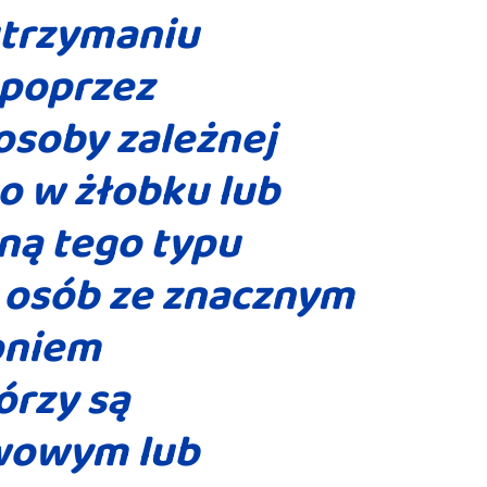
utrzymaniu
poprzez
osoby zależnej
o w żłobku lub
ną tego typu
 osób ze znacznym
pniem
órzy są
wowym lub