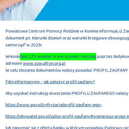
Powiatowe Centrum Pomocy Rodzinie w Koninie informuje, iż Zar
dokument pn. Kierunki działań oraz warunki brzegowe obowiązu
samorząd” w 2023r.
Wnioski
NALEŻY składać w wersji elektronicznej
poprzez dedykow
adresem
www.sow.pfron.org.pl
W celu złożenia dokumentów należy posiadać PROFIL ZAUFANY lu
Film informacyjny - jak założyć profil zaufany?
Aby uzyskać instrukcję utworzenia PROFILU ZAUFANEGO należy 
https://www.gov.pl/cyfryzacja/profil-zaufany-ego-
https://obywatel.gov.pl/zaloz-profil-zaufany#scenariusz-przez-i
lub zapoznać się z ofertą banku, w którym posiadają Państwo rac