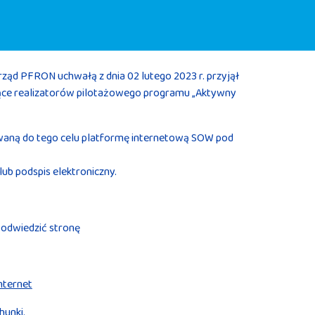
ząd PFRON uchwałą z dnia 02 lutego 2023 r. przyjął
jące realizatorów pilotażowego programu „Aktywny
aną do tego celu platformę internetową SOW pod
b podspis elektroniczny.
odwiedzić stronę
nternet
hunki.