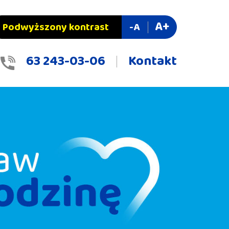
A+
Podwyższony kontrast
-A
63 243-03-06
Kontakt