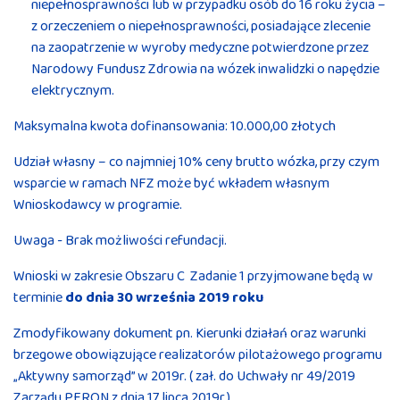
niepełnosprawności lub w przypadku osób do 16 roku życia –
z orzeczeniem o niepełnosprawności, posiadające zlecenie
na zaopatrzenie w wyroby medyczne potwierdzone przez
Narodowy Fundusz Zdrowia na wózek inwalidzki o napędzie
elektrycznym.
Maksymalna kwota dofinansowania: 10.000,00 złotych
Udział własny – co najmniej 10% ceny brutto wózka, przy czym
wsparcie w ramach NFZ może być wkładem własnym
Wnioskodawcy w programie.
Uwaga - Brak możliwości refundacji.
Wnioski w zakresie Obszaru C Zadanie 1 przyjmowane będą w
terminie
do dnia 30 września 2019 roku
Zmodyfikowany dokument pn. Kierunki działań oraz warunki
brzegowe obowiązujące realizatorów pilotażowego programu
„Aktywny samorząd” w 2019r. ( zał. do Uchwały nr 49/2019
Zarządu PFRON z dnia 17 lipca 2019r.).