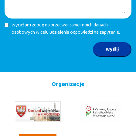
Wyrażam zgodę na przetwarzanie moich danych
osobowych w celu udzielenia odpowiedzi na zapytanie.
Wyślij
Organizacje