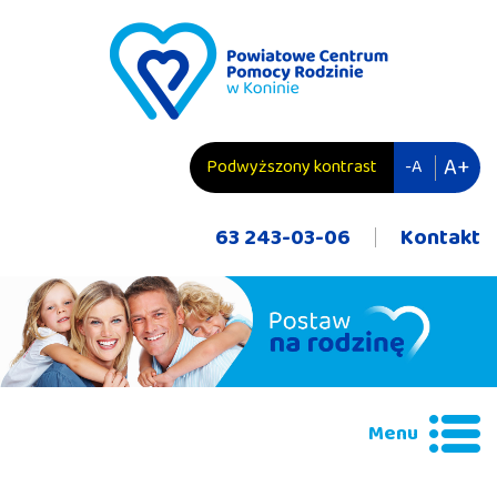
przejdź do zawartości
A+
Podwyższony kontrast
-A
63 243-03-06
Kontakt
Menu
Wyszukiwana fraza