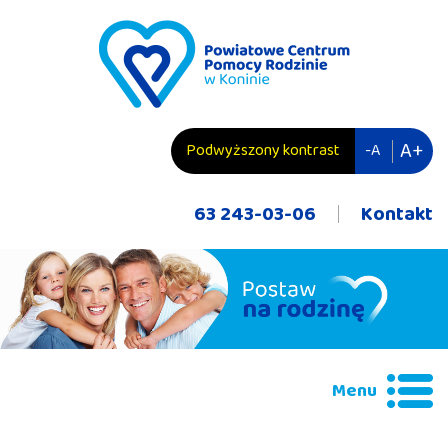
przejdź do zawartości
A+
Podwyższony kontrast
-A
63 243-03-06
Kontakt
Menu
Wyszukiwana fraza