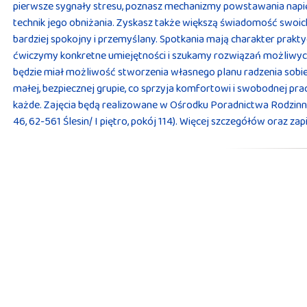
pierwsze sygnały stresu, poznasz mechanizmy powstawania napięc
technik jego obniżania. Zyskasz także większą świadomość swoi
bardziej spokojny i przemyślany. Spotkania mają charakter prakt
ćwiczymy konkretne umiejętności i szukamy rozwiązań możliwych
będzie miał możliwość stworzenia własnego planu radzenia sobie
małej, bezpiecznej grupie, co sprzyja komfortowi i swobodnej pra
każde. Zajęcia będą realizowane w Ośrodku Poradnictwa Rodzinneg
46, 62-561 Ślesin/ I piętro, pokój 114). Więcej szczegółów oraz z