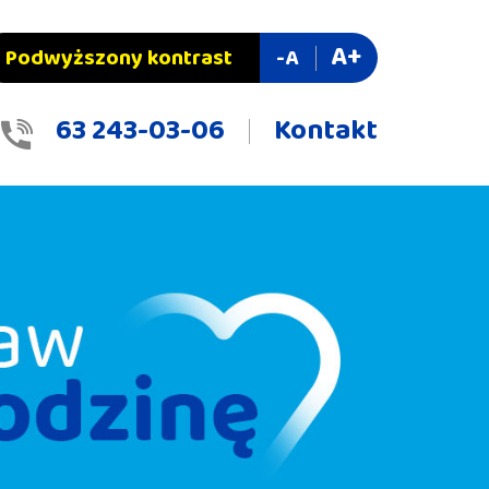
A+
Podwyższony kontrast
-A
63 243-03-06
Kontakt