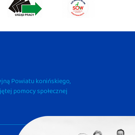
jną Powiatu konińskiego,
pojętej pomocy społecznej