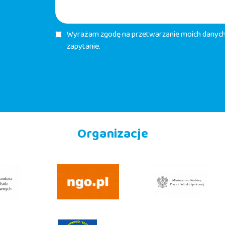
Wyrażam zgodę na przetwarzanie moich danych 
zapytanie.
Organizacje