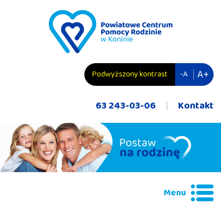
przejdź do zawartości
A+
Podwyższony kontrast
-A
63 243-03-06
Kontakt
Menu
Wyszukiwana fraza