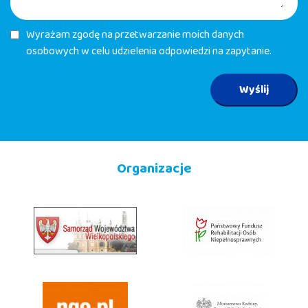
Wyrażam zgodę na przetwarzanie moich danych
osobowych w celu udzielenia odpowiedzi na zapytanie.
Wyślij
Organizacje